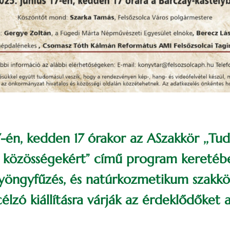
7-én, kedden 17 órakor az ASzakkör ,,Tu
a közösségekért” című program keretéb
gyöngyfűzés, és natúrkozmetikum szakk
lzó kiállításra várják az érdeklődőket 