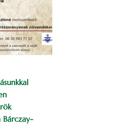
dásunkkal
en
örök
a Bárczay-