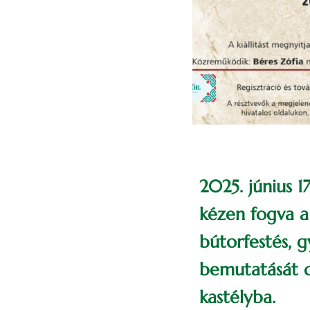
2025. június 1
kézen fogva 
bútorfestés, 
bemutatását cé
kastélyba.