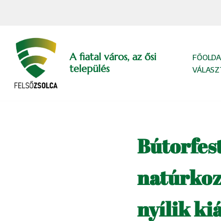
Skip
to
content
A fiatal város, az ősi
FŐOLDA
település
VÁLASZ
Bútorfest
natúrkoz
nyílik ki