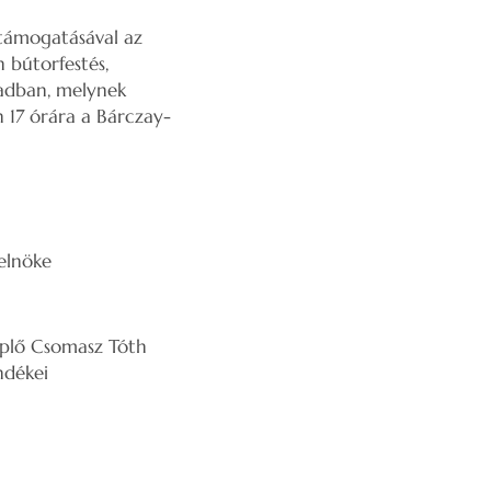
 támogatásával az
 bútorfestés,
vadban, melynek
n 17 órára a Bárczay-
elnöke
neplő Csomasz Tóth
dékei