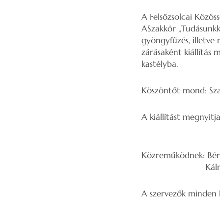
A Felsőzsolcai Közös
ASzakkör ,,Tudásunkk
gyöngyfűzés, illetv
zárásaként kiállítás 
kastélyba.
Köszöntőt mond: Sza
A kiállítást megnyit
Berecz Lász
Közreműködnek: Bére
Kálmán Reformát
A szervezők minden k