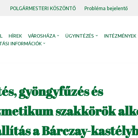
POLGÁRMESTERI KÖSZÖNTŐ
Probléma bejelentő
L
HÍREK
VÁROSHÁZA
ÜGYINTÉZÉS
INTÉZMÉNYEK
TÁSI INFORMÁCIÓK
és, gyöngyfűzés és
metikum szakkörök alko
állítás a Bárczay-kastély