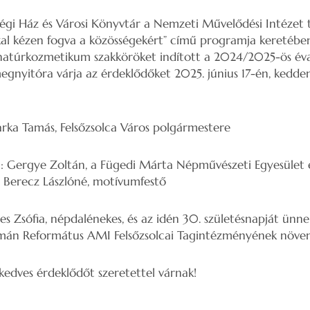
ségi Ház és Városi Könyvtár a Nemzeti Művelődési Intézet
al kézen fogva a közösségekért” című programja keretében
e natúrkozmetikum szakköröket indított a 2024/2025-ös é
megnyitóra várja az érdeklődőket 2025. június 17-én, kedde
rka Tamás, Felsőzsolca Város polgármestere
ja: Gergye Zoltán, a Fügedi Márta Népművészeti Egyesület 
lóné, motívumfestő
s Zsófia, népdalénekes, és az idén 30. születésnapját ün
us AMI Felsőzsolcai Tagintézményének növen
edves érdeklődőt szeretettel várnak!