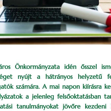
Város Önkormányzata idén ősszel ism
séget nyújt a hátrányos helyzetű fe
gatók számára. A mai napon kiírásra ke
yázatok a jelenleg felsőoktatásban ta
tatási tanulmányokat jövőre kezdeni 