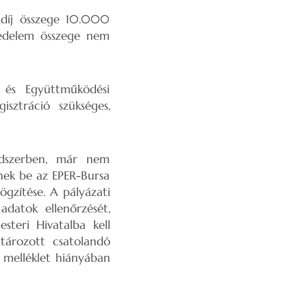
ndíj összege 10.000
vedelem összege nem
 és Együttműködési
sztráció szükséges,
ndszerben, már nem
tnek be az EPER-Bursa
ögzítése. A pályázati
adatok ellenőrzését,
steri Hivatalba kell
tározott csatolandó
y melléklet hiányában