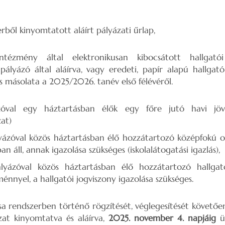
rből kinyomtatott aláírt pályázati űrlap,
intézmény által elektronikusan kibocsátott hallgatói 
ályázó által aláírva, vagy eredeti, papír alapú hallgatói
es másolata a 2025/2026. tanév első félévéről.
zóval egy háztartásban élők egy főre jutó havi jöve
at)
ázóval közös háztartásban élő hozzátartozó középfokú o
an áll, annak igazolása szükséges (iskolalátogatási igazlás),
yázóval közös háztartásban élő hozzátartozó hallgató
ménnyel, a hallgatói jogviszony igazolása szükséges.
a rendszerben történő rögzítését, véglegesítését követően
zat kinyomtatva és aláírva,
2025. november 4. napjáig
üg