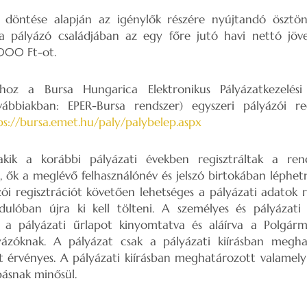
et döntése alapján az igénylők részére nyújtandó ösztö
a pályázó családjában az egy főre jutó havi nettó jö
000 Ft-ot.
hoz a Bursa Hungarica Elektronikus Pályázatkezelési
ábbiakban: EPER-Bursa rendszer) egyszeri pályázói regi
ps://bursa.emet.hu/paly/palybelep.aspx
akik a korábbi pályázati években regisztráltak a re
a, ők a meglévő felhasználónév és jelszó birtokában léphe
ói regisztrációt követően lehetséges a pályázati adatok r
ulóban újra ki kell tölteni. A személyes és pályázati 
 a pályázati űrlapot kinyomtatva és aláírva a Polgárme
yázóknak. A pályázat csak a pályázati kiírásban megha
t érvényes. A pályázati kiírásban meghatározott valamel
básnak minősül.