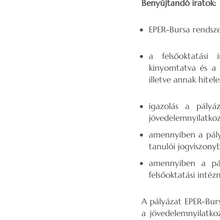
Benyújtandó iratok:
EPER-Bursa rendsze
a felsőoktatási 
kinyomtatva és a p
illetve annak hitel
igazolás a pályá
jövedelemnyilatkoz
amennyiben a pály
tanulói jogviszonyb
amennyiben a pál
felsőoktatási intéz
A pályázat EPER-Burs
a jövedelemnyilatko