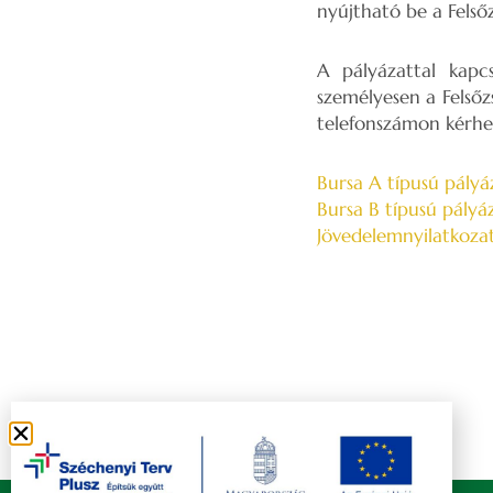
nyújtható be a Felsőz
A pályázattal kapc
személyesen a Felsőz
telefonszámon kérhe
Bursa A típusú pályáz
Bursa B típusú pályáza
Jövedelemnyilatkoza