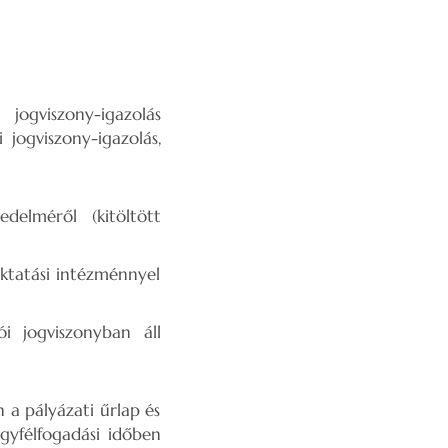
jogviszony-igazolás
 jogviszony-igazolás,
delméről (kitöltött
ktatási intézménnyel
i jogviszonyban áll
 a pályázati űrlap és
yfélfogadási időben