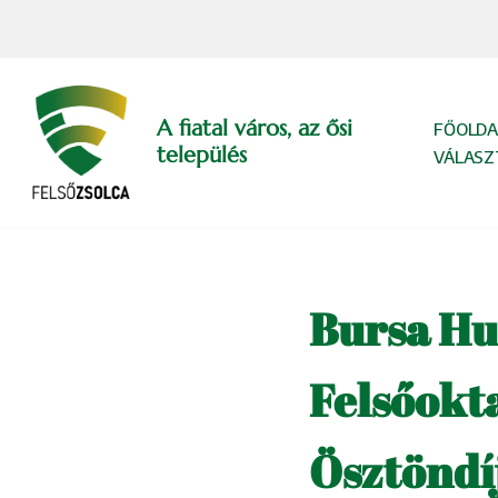
Skip
to
content
A fiatal város, az ősi
FŐOLDA
település
VÁLASZ
Bursa Hun
Felsőokt
Ösztöndí