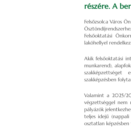
részére. A be
Felsőzsolca Város Ö
Ösztöndíjrendszerhe
Felsőoktatási Önkor
lakóhellyel rendelke
Akik felsőoktatási i
munkarend), alapfo
szakképzettséget 
szakképzésben folytat
Valamint a 2025/202
végzettséggel nem r
pályázók jelentkezhe
teljes idejű (nappa
osztatlan képzésben v