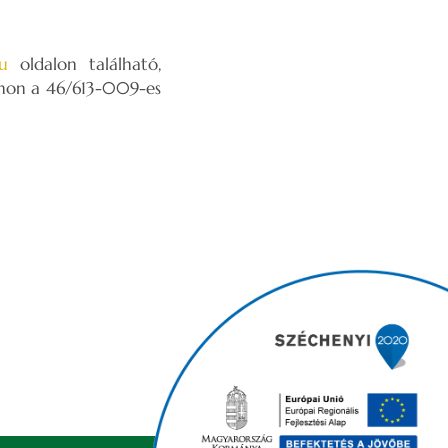
u
oldalon található,
fonon a 46/613-009-es