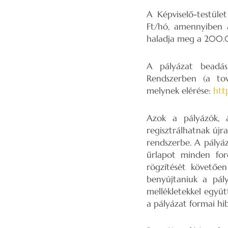
A Képviselő-testül
Ft/hó, amennyiben 
haladja meg a 200.
A pályázat beadás
Rendszerben (a tov
melynek elérése:
htt
Azok a pályázók, 
regisztrálhatnak újr
rendszerbe. A pályáz
űrlapot minden ford
rögzítését követően
benyújtaniuk a pál
mellékletekkel együt
a pályázat formai hi