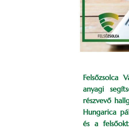
Felsőzsolca 
anyagi segít
részvevő hall
Hungarica pál
és a felsőok