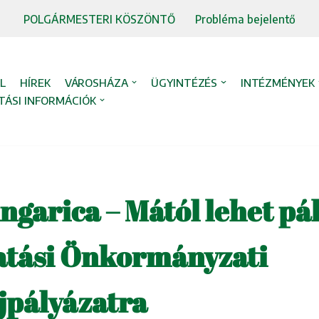
POLGÁRMESTERI KÖSZÖNTŐ
Probléma bejelentő
L
HÍREK
VÁROSHÁZA
ÜGYINTÉZÉS
INTÉZMÉNYEK
TÁSI INFORMÁCIÓK
garica – Mától lehet pál
atási Önkormányzati
jpályázatra