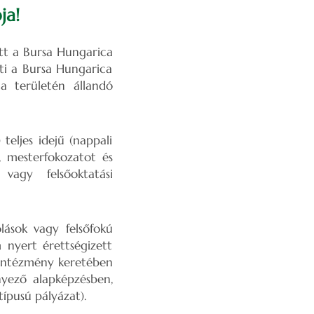
ja!
tt a Bursa Hungarica
ti a Bursa Hungarica
ca területén állandó
teljes idejű (nappali
 mesterfokozatot és
vagy felsőoktatási
lások vagy felsőfokú
 nyert érettségizett
i intézmény keretében
nyező alapképzésben,
típusú pályázat).