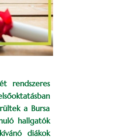
ét rendszeres
lsőoktatásban
rültek a Bursa
nuló hallgatók
kívánó diákok