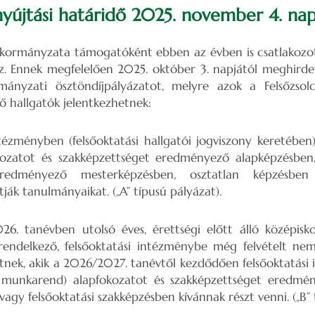
nyújtási határidő 2025. november 4. nap
nkormányzata támogatóként ebben az évben is csatlakozo
z. Ennek megfelelően 2025. október 3. napjától meghirde
mányzati ösztöndíjpályázatot, melyre azok a Felsőzsol
ző hallgatók jelentkezhetnek:
ntézményben (felsőoktatási hallgatói jogviszony keretében) 
kozatot és szakképzettséget eredményező alapképzésben,
eredményező mesterképzésben, osztatlan képzésben 
ják tanulmányaikat. („A” típusú pályázat).
6. tanévben utolsó éves, érettségi előtt álló középisko
endelkező, felsőoktatási intézménybe még felvételt nem
tnek, akik a 2026/2027. tanévtől kezdődően felsőoktatás
li munkarend) alapfokozatot és szakképzettséget eredmé
agy felsőoktatási szakképzésben kívánnak részt venni. („B” 