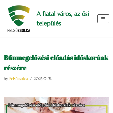
A fiatal város, az ősi
Skip
to
település
content
Bűnmegelőzési előadás időskorúak
részére
by
Felsőzsolca
2025.01.21.