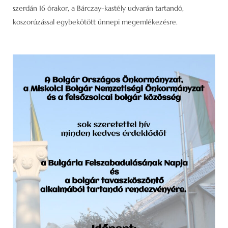
szerdán 16 órakor, a Bárczay-kastély udvarán tartandó,
koszorúzással egybekötött ünnepi megemlékezésre.