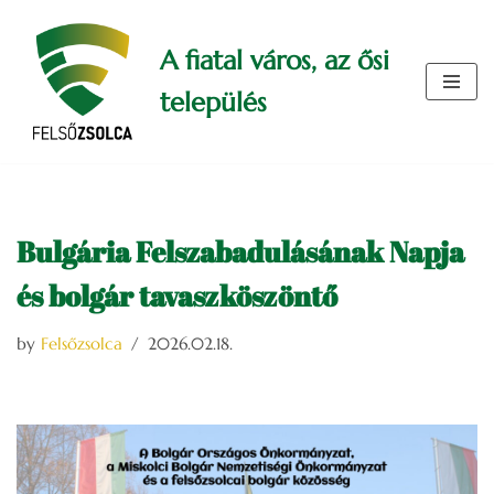
A fiatal város, az ősi
Skip
to
település
content
Bulgária Felszabadulásának Napja
és bolgár tavaszköszöntő
by
Felsőzsolca
2026.02.18.