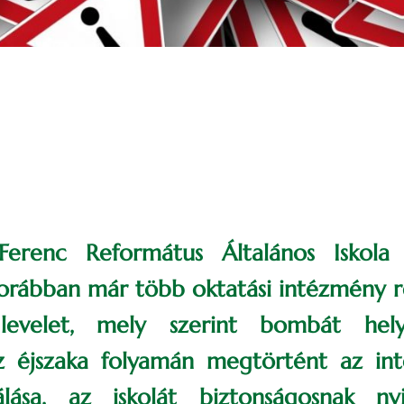
Ferenc Református Általános Iskola
rábban már több oktatási intézmény r
s levelet, mely szerint bombát hel
z éjszaka folyamán megtörtént az int
álása, az iskolát biztonságosnak nyi