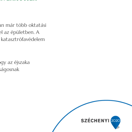
an már több oktatási
el az épületben. A
 katasztrófavédelem
ogy az éjszaka
nságosnak