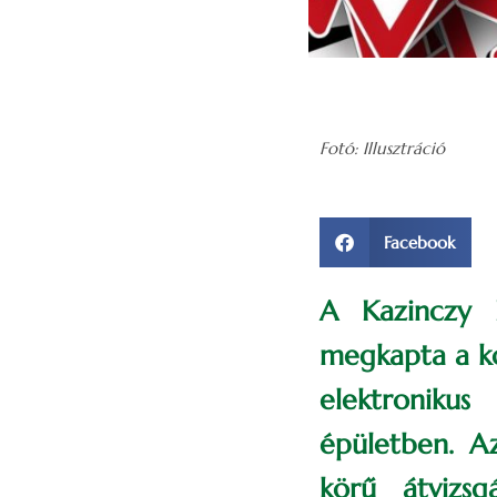
Fotó: Illusztráció
Facebook
A Kazinczy 
megkapta a ko
elektroniku
épületben. A
körű átvizsg