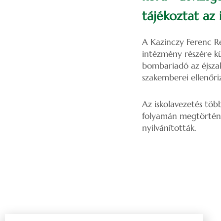
tájékoztat az 
A Kazinczy Ferenc R
intézmény részére kü
bombariadó az éjsza
szakemberei ellenőriz
Az iskolavezetés több
folyamán megtörtént 
nyilvánították.