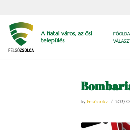
Skip
to
content
A fiatal város, az ősi
FŐOLDA
település
VÁLASZ
Bombaria
by
Felsőzsolca
2025.01