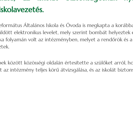
iskolavezetés.
eformátus Általános Iskola és Óvoda is megkapta a korább
ldött elektronikus levelet, mely szerint bombát helyeztek 
ka folyamán volt az intézményben, melyet a rendőrök és a
tek.
ek között közösségi oldalán értesítette a szülőket arról, h
az intézmény teljes körű átvizsgálása, és az iskolát bizto