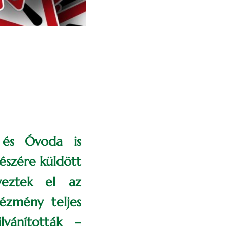
 és Óvoda is
észére küldött
yeztek el az
ézmény teljes
lvánították –