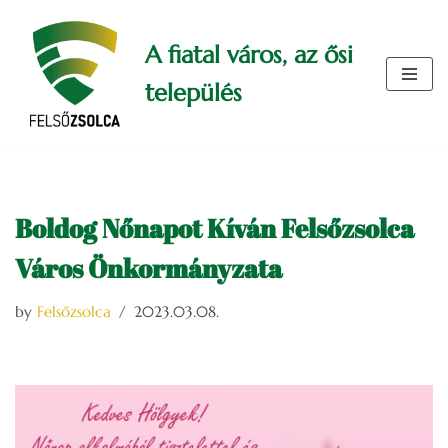
A fiatal város, az ősi
Skip
to
település
content
Boldog Nőnapot Kíván Felsőzsolca
Város Önkormányzata
by
Felsőzsolca
2023.03.08.