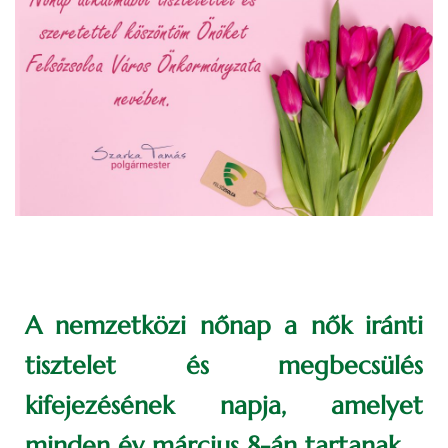
A nemzetközi nőnap a nők iránti
tisztelet és megbecsülés
kifejezésének napja, amelyet
minden év március 8-án tartanak.