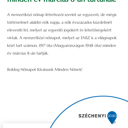
A nemzetközi nőnap létrehozói szerint az egyszerű, de mégis
történelmet alakító nők napja, a nők évszázados küzdelmét
eleveníti fel, melyet az egyenlő jogokért és lehetőségekért
vívtak. A nemzetközi nőnapot, melyet az ENSZ is a világnapok
közt tart számon, 1917 óta (Magyarországon 1948 óta) minden
év március 8-án tartják.
Boldog Nőnapot Kívánunk Minden Nőnek!