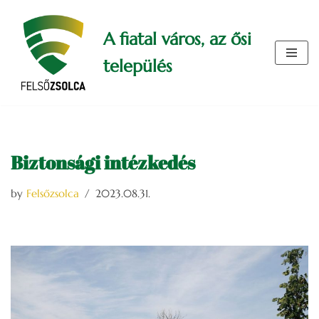
A fiatal város, az ősi
Skip
to
település
content
Biztonsági intézkedés
by
Felsőzsolca
2023.08.31.