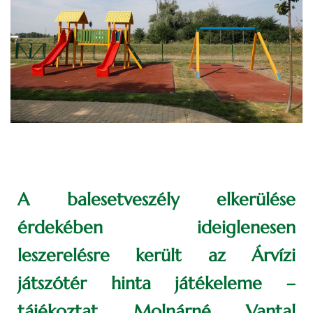
A balesetveszély elkerülése
érdekében ideiglenesen
leszerelésre került az Árvízi
játszótér hinta játékeleme –
tájékoztat Molnárné Vantal