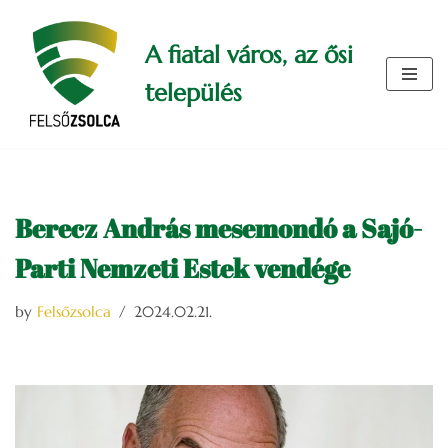
A fiatal város, az ősi
Skip
to
település
content
Berecz András mesemondó a Sajó-
Parti Nemzeti Estek vendége
by
Felsőzsolca
2024.02.21.