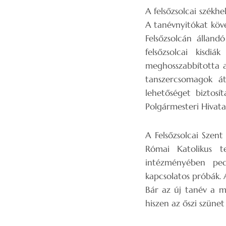
A felsőzsolcai székh
A tanévnyitókat köve
Felsőzsolcán álland
felsőzsolcai kisd
meghosszabbította a 
tanszercsomagok á
lehetőséget biztos
Polgármesteri Hivatal
A Felsőzsolcai Szent
Római Katolikus t
intézményében ped
kapcsolatos próbák. 
Bár az új tanév a m
hiszen az őszi szüne