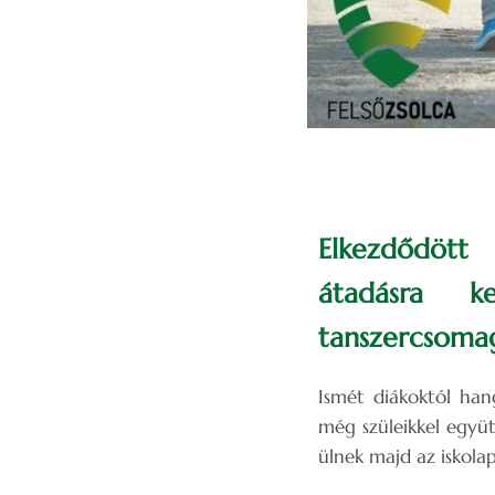
Elkezdődött
átadásra ke
tanszercsomago
Ismét diákoktól han
még szüleikkel együt
ülnek majd az iskola