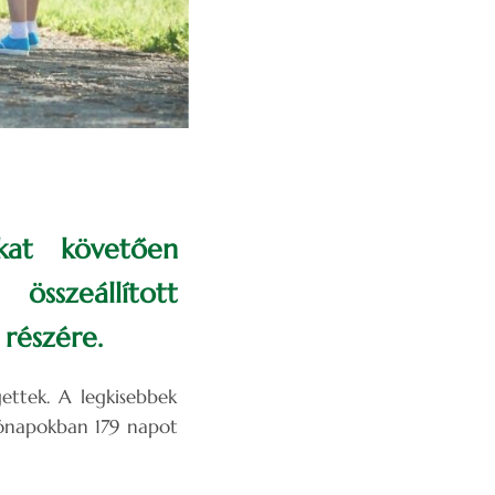
kat követően
sszeállított
 részére.
ettek. A legkisebbek
 hónapokban 179 napot