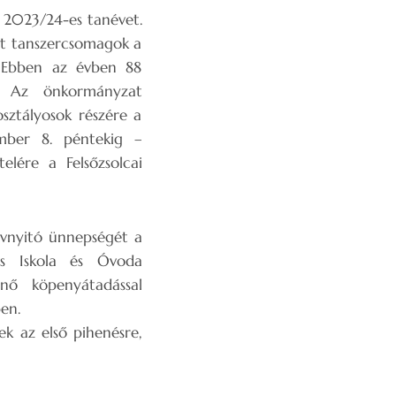
a 2023/24-es tanévet.
ott tanszercsomagok a
e. Ebben az évben 88
n. Az önkormányzat
osztályosok részére a
mber 8. péntekig –
lére a Felsőzsolcai
névnyitó ünnepségét a
os Iskola és Óvoda
nő köpenyátadással
en.
k az első pihenésre,