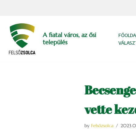
Skip
to
content
A fiatal város, az ősi
FŐOLDA
település
VÁLASZ
Becsenget
vette kez
by
Felsőzsolca
2023.0