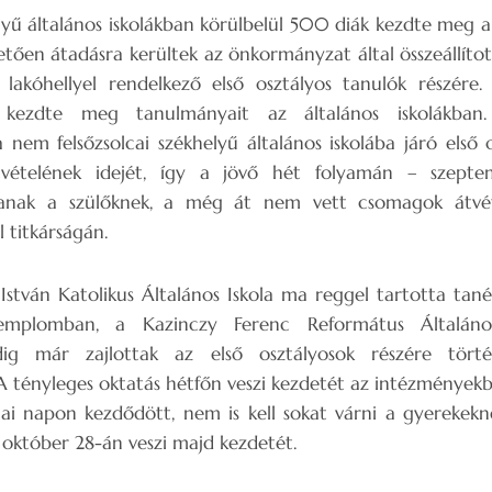
elyű általános iskolákban körülbelül 500 diák kezdte meg 
tően átadásra kerültek az önkormányzat által összeállít
ó lakóhellyel rendelkező első osztályos tanulók részér
iák kezdte meg tanulmányait az általános iskolákba
nem felsőzsolcai székhelyű általános iskolába járó első 
tvételének idejét, így a jövő hét folyamán – szepte
ítanak a szülőknek, a még át nem vett csomagok átvéte
 titkárságán.
 István Katolikus Általános Iskola ma reggel tartotta ta
emplomban, a Kazinczy Ferenc Református Általán
ig már zajlottak az első osztályosok részére törté
A tényleges oktatás hétfőn veszi kezdetét az intézményekb
ai napon kezdődött, nem is kell sokat várni a gyerekekne
t október 28-án veszi majd kezdetét.