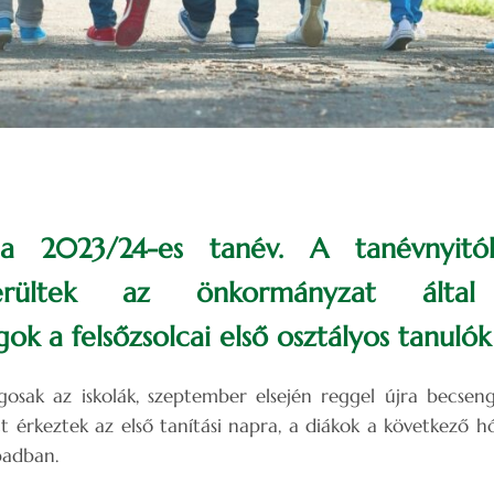
 a 2023/24-es tanév. A tanévnyitó
rültek az önkormányzat által ö
k a felsőzsolcai első osztályos tanulók
gosak az iskolák, szeptember elsején reggel újra becseng
t érkeztek az első tanítási napra, a diákok a következő
padban.