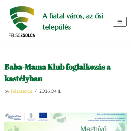
A fiatal város, az ősi
Skip
to
település
content
Baba-Mama Klub foglalkozás a
kastélyban
by
Felsőzsolca
2026.04.11.