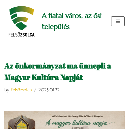
A fiatal város, az ősi
Skip
to
település
content
Az önkormányzat ma ünnepli a
Magyar Kultúra Napját
by
Felsőzsolca
2025.01.22.