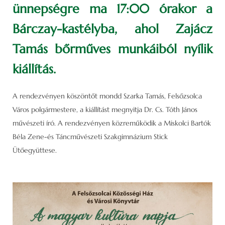
ünnepségre ma 17:00 órakor a
Bárczay-kastélyba, ahol Zajácz
Tamás bőrműves munkáiból nyílik
kiállítás.
A rendezvényen köszöntőt mondd Szarka Tamás, Felsőzsolca
Város polgármestere, a kiállítást megnyitja Dr. Cs. Tóth János
művészeti író. A rendezvényen közreműködik a Miskolci Bartók
Béla Zene-és Táncművészeti Szakgimnázium Stick
Ütőegyüttese.