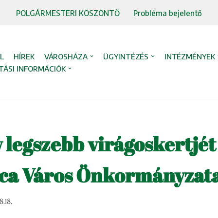
POLGÁRMESTERI KÖSZÖNTŐ
Probléma bejelentő
L
HÍREK
VÁROSHÁZA
ÜGYINTÉZÉS
INTÉZMÉNYEK
TÁSI INFORMÁCIÓK
v legszebb virágoskertjét
lca Város Önkormányzat
.18.