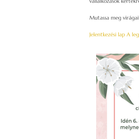
vállalkozások kertekr
Mutassa meg virágait
Jelentkezési lap A le