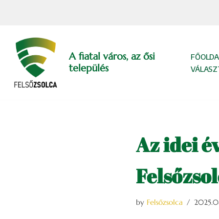
Skip
to
content
A fiatal város, az ősi
FŐOLDA
település
VÁLASZ
Az idei é
Felsőzso
by
Felsőzsolca
2025.08