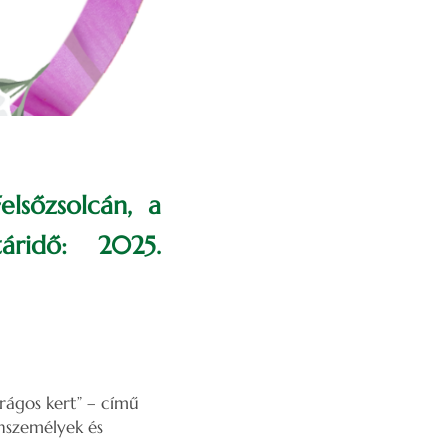
elsőzsolcán, a
táridő: 2025.
rágos kert” – című
ánszemélyek és