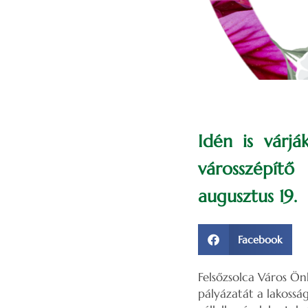
Idén is várjá
városszépítő
augusztus 19.
Facebook
Felsőzsolca Város Ön
pályázatát a lakossá