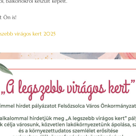
ől, balkonokról készült képeit.
 Ön is!
gszebb virágos kert 2025