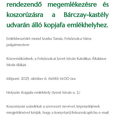
rendezendő megemlékezésre és
koszorúzásra a Bárczay-kastély
udvarán álló kopjafa emlékhelyhez.
Emlékbeszédet mond Szarka Tamás, Felsőzsolca Város
polgármestere
Közreműködnek: a Felsőzsolcai Szent István Katolikus Általános
Iskola diákjai
Időpont: 2025. október 6. (hétfő) 14:00 óra
Helyszín: Kopjafa emlékhely (Szent István u. 2.)
Koszorúzási szándékát a szervezet nevével, képviselőjének
megjelölésével kérjük, hogy a konyvtar@felsozsolcaph.hu e-mail