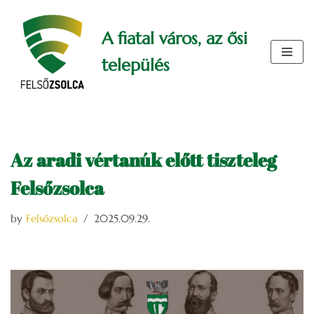
A fiatal város, az ősi
Skip
to
település
content
Az aradi vértanúk előtt tiszteleg
Felsőzsolca
by
Felsőzsolca
2025.09.29.