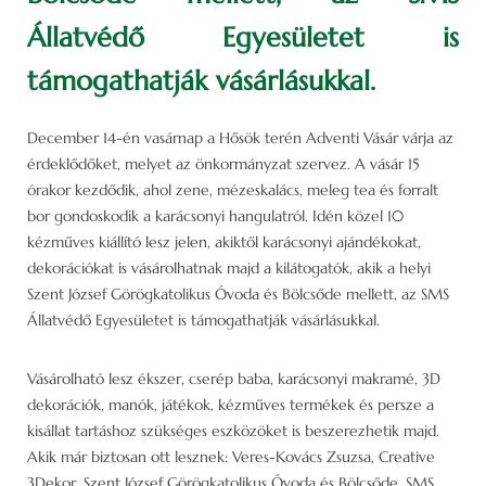
Állatvédő Egyesületet is
támogathatják vásárlásukkal.
December 14-én vasárnap a Hősök terén Adventi Vásár várja az
érdeklődőket, melyet az önkormányzat szervez. A vásár 15
órakor kezdődik, ahol zene, mézeskalács, meleg tea és forralt
bor gondoskodik a karácsonyi hangulatról. Idén közel 10
kézműves kiállító lesz jelen, akiktől karácsonyi ajándékokat,
dekorációkat is vásárolhatnak majd a kilátogatók, akik a helyi
Szent József Görögkatolikus Óvoda és Bölcsőde mellett, az SMS
Állatvédő Egyesületet is támogathatják vásárlásukkal.
Vásárolható lesz ékszer, cserép baba, karácsonyi makramé, 3D
dekorációk, manók, játékok, kézműves termékek és persze a
kisállat tartáshoz szükséges eszközöket is beszerezhetik majd.
Akik már biztosan ott lesznek: Veres-Kovács Zsuzsa, Creative
3Dekor, Szent József Görögkatolikus Óvoda és Bölcsőde, SMS