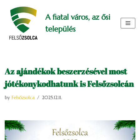
A fiatal város, az ősi
Skip
to
település
content
Az ajándékok beszerzésével most
jótékonykodhatunk is Felsőzsolcán
by
Felsőzsolca
2025.12.11.