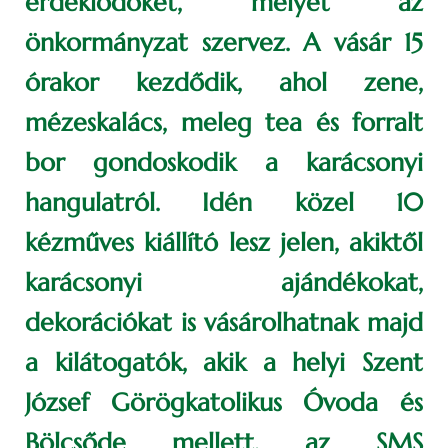
érdeklődőket, melyet az
önkormányzat szervez. A vásár 15
órakor kezdődik, ahol zene,
mézeskalács, meleg tea és forralt
bor gondoskodik a karácsonyi
hangulatról. Idén közel 10
kézműves kiállító lesz jelen, akiktől
karácsonyi ajándékokat,
dekorációkat is vásárolhatnak majd
a kilátogatók, akik a helyi Szent
József Görögkatolikus Óvoda és
Bölcsőde mellett, az SMS