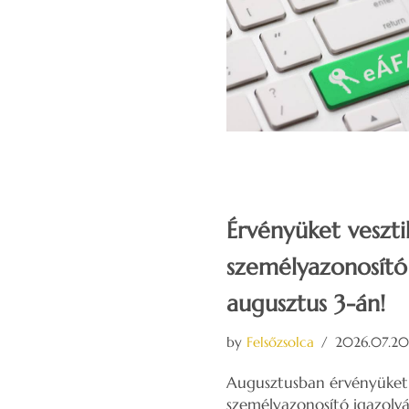
Érvényüket veszt
személyazonosító
augusztus 3-án!
by
Felsőzsolca
2026.07.20
Augusztusban érvényüket 
személyazonosító igazolvá