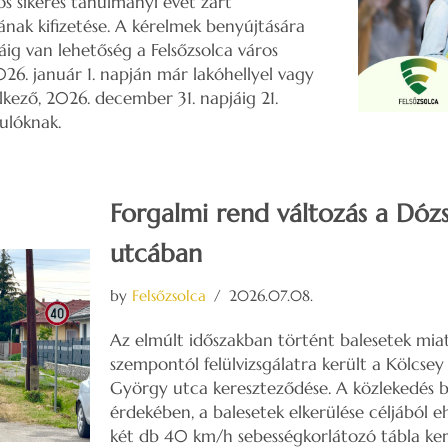
os sikeres tanulmányi évet zárt
nak kifizetése. A kérelmek benyújtására
áig van lehetőség a Felsőzsolca város
26. január 1. napján már lakóhellyel vagy
lkező, 2026. december 31. napjáig 21.
ulóknak.
Forgalmi rend változás a Dóz
utcában
by
Felsőzsolca
2026.07.08.
Az elmúlt időszakban történt balesetek mia
szempontól felülvizsgálatra került a Kölcse
György utca kereszteződése. A közlekedés b
érdekében, a balesetek elkerülése céljából 
két db 40 km/h sebességkorlátozó tábla kerü