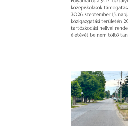
Folyamatos a 9-12. osztály
középiskolások támogatásá
2026. szeptember 15. napj
közigazgatási területén 20
tartózkodási hellyel rende
életévét be nem töltő tan