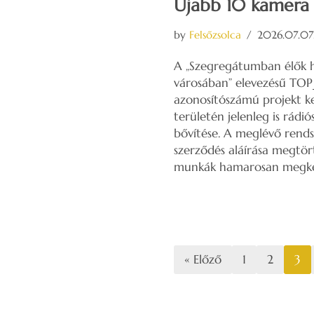
Újabb 10 kamera 
by
Felsőzsolca
2026.07.07
A „Szegregátumban élők h
városában” elevezésű TO
azonosítószámú projekt ke
területén jelenleg is rád
bővítése. A meglévő rendsz
szerződés aláírása megtörté
munkák hamarosan megk
« Előző
1
2
3