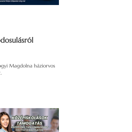
dosulásról
mogyi Magdolna háziorvos
.