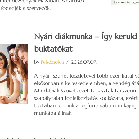
a Rendezvények Házában. Az árusok
g fogadják a szervezők.
Nyári diákmunka – Így kerüld 
buktatókat
by
Felsőzsolca
2026.07.07.
A nyári szünet kezdetével több ezer fiatal v
elsősorban a kereskedelemben, a vendéglátá
Mind-Diák Szövetkezet tapasztalatai szerin
szabálytalan foglalkoztatás kockázata, ezér
tisztában lenniük a legfontosabb munkajogi 
munkába állnak.