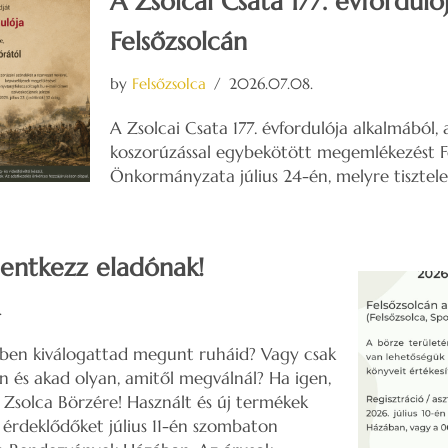
A Zsolcai Csata 177. évfordul
Felsőzsolcán
by
Felsőzsolca
2026.07.08.
A Zsolcai Csata 177. évfordulója alkalmából,
koszorúzással egybekötött megemlékezést F
Önkormányzata július 24-én, melyre tisztelet
lentkezz eladónak!
.
ben kiválogattad megunt ruháid? Vagy csak
 és akad olyan, amitől megválnál? Ha igen,
 a Zsolca Börzére! Használt és új termékek
z érdeklődőket július 11-én szombaton