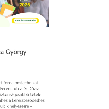
sa György
tt forgalomtechnikai
y Ferenc utca és Dózsa
iztonságosabbá tétele
ehhez a kereszteződéshez
lt kihelyezésre –