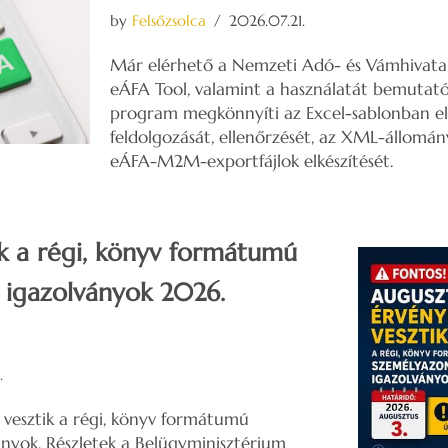
by
Felsőzsolca
2026.07.21.
Már elérhető a Nemzeti Adó- és Vámhivatal 
eÁFA Tool, valamint a használatát bemutató 
program megkönnyíti az Excel-sablonban el
feldolgozását, ellenőrzését, az XML-állomány
eÁFA-M2M-exportfájlok elkészítését.
ik a régi, könyv formátumú
 igazolványok 2026.
.
vesztik a régi, könyv formátumú
nyok. Részletek a Belügyminisztérium