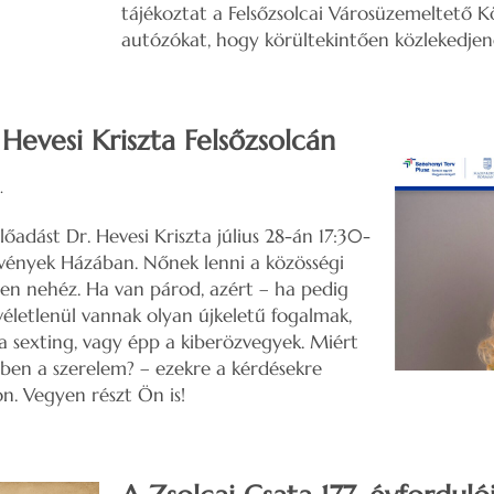
tájékoztat a Felsőzsolcai Városüzemeltető K
autózókat, hogy körültekintően közlekedjen
 Hevesi Kriszta Felsőzsolcán
.
lőadást Dr. Hevesi Kriszta július 28-án 17:30-
zvények Házában. Nőnek lenni a közösségi
en nehéz. Ha van párod, azért – ha pedig
véletlenül vannak olyan újkeletű fogalmak,
 a sexting, vagy épp a kiberözvegyek. Miért
ben a szerelem? – ezekre a kérdésekre
n. Vegyen részt Ön is!