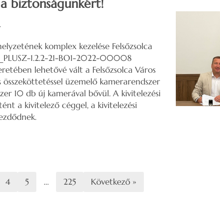
a biztonságunkért!
.
elyzetének komplex kezelése Felsőzsolca
P_PLUSZ-1.2.2-21-BO1-2022-00008
retében lehetővé vált a Felsőzsolca Város
iós összeköttetéssel üzemelő kamerarendszer
er 10 db új kamerával bővül. A kivitelezési
nt a kivitelező céggel, a kivitelezési
ezdődnek.
4
5
…
225
Következő »