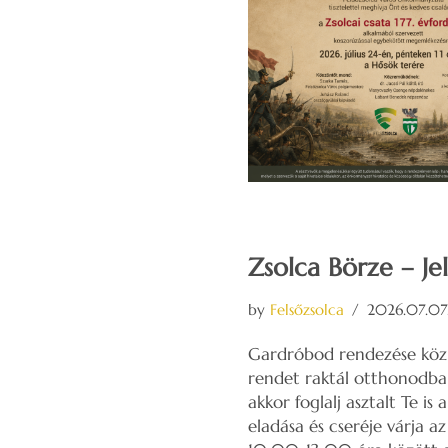
Zsolca Börze – Je
by
Felsőzsolca
2026.07.07
Gardróbod rendezése köz
rendet raktál otthonodban
akkor foglalj asztalt Te is
eladása és cseréje várja a