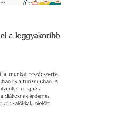
el a leggyakoribb
állal munkát országszerte,
sban és a turizmusban. A
t ilyenkor megnő a
t a diákoknak érdemes
tudnivalókkal, mielőtt