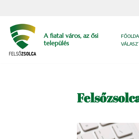
Skip
to
content
A fiatal város, az ősi
FŐOLDA
település
VÁLASZ
Felsőzsolc