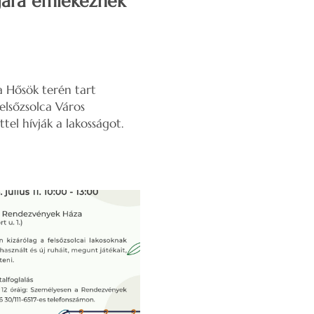
ójára emlékeznek
 a Hősök terén tart
elsőzsolca Város
tel hívják a lakosságot.