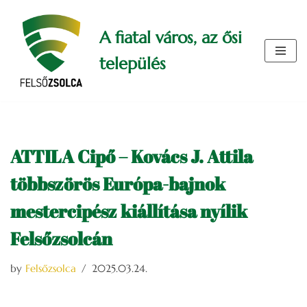
A fiatal város, az ősi
Skip
to
település
content
ATTILA Cipő – Kovács J. Attila
többszörös Európa-bajnok
mestercipész kiállítása nyílik
Felsőzsolcán
by
Felsőzsolca
2025.03.24.