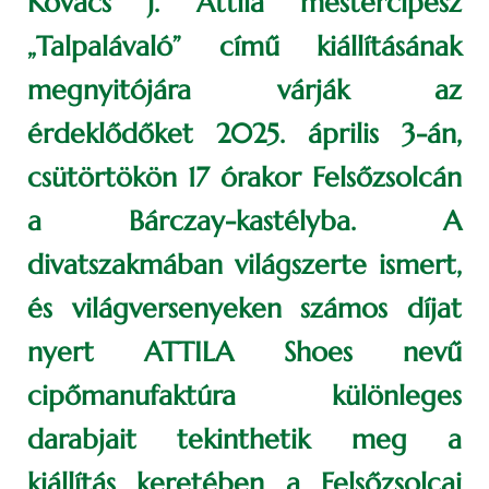
Kovács J. Attila mestercipész
„Talpalávaló” című kiállításának
megnyitójára várják az
érdeklődőket 2025. április 3-án,
csütörtökön 17 órakor Felsőzsolcán
a Bárczay-kastélyba. A
divatszakmában világszerte ismert,
és világversenyeken számos díjat
nyert ATTILA Shoes nevű
cipőmanufaktúra különleges
darabjait tekinthetik meg a
kiállítás keretében a Felsőzsolcai