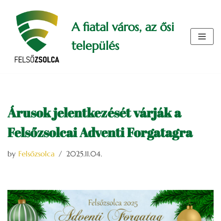
A fiatal város, az ősi
Skip
to
település
content
Árusok jelentkezését várják a
Felsőzsolcai Adventi Forgatagra
by
Felsőzsolca
2025.11.04.