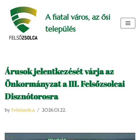
A fiatal város, az ősi
Skip
to
település
content
Árusok jelentkezését várja az
Önkormányzat a III. Felsőzsolcai
Disznótorosra
by
Felsőzsolca
2026.01.22.