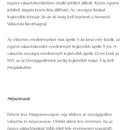
egyéni választókerületben önálló jelöltet állított. Közös egyéni
jelöltek alapján közös lista állítható. Az országos listákat
legkésőbb február 26-án 16 óráig kell bejelenti a Nemzeti
Választási Bizottságnál.
Az előzetes eredményeket már április 3-án késő este közlik, az
egyéni választókerület eredményét legkésőbb április 9-én. A
választás országos eredményét legkésőbb április 22-én közli az
NVI, az új Országgyűlésnek pedig legkésőbb május 3-ig kell
megalakulnia.
Népszavazás
Először lesz Magyarországon, egy időben az országgyűlési
választás és népszavazás. Utóbbi akkor lesz érvényes, ha az
összes választópolgár több mint fele érvényesen szavazott.