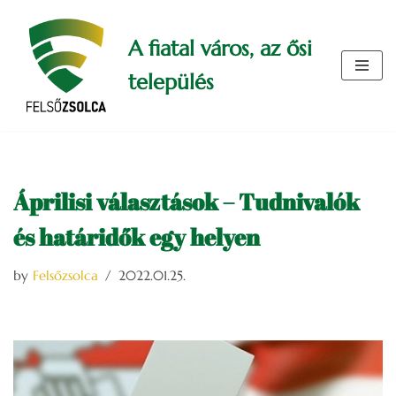
A fiatal város, az ősi
Skip
to
település
content
Áprilisi választások – Tudnivalók
és határidők egy helyen
by
Felsőzsolca
2022.01.25.