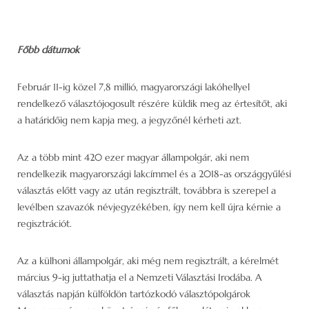
Főbb dátumok
Február 11-ig közel 7,8 millió, magyarországi lakóhellyel
rendelkező választójogosult részére küldik meg az értesítőt, aki
a határidőig nem kapja meg, a jegyzőnél kérheti azt.
Az a több mint 420 ezer magyar állampolgár, aki nem
rendelkezik magyarországi lakcímmel és a 2018-as országgyűlési
választás előtt vagy az után regisztrált, továbbra is szerepel a
levélben szavazók névjegyzékében, így nem kell újra kérnie a
regisztrációt.
Az a külhoni állampolgár, aki még nem regisztrált, a kérelmét
március 9-ig juttathatja el a Nemzeti Választási Irodába. A
választás napján külföldön tartózkodó választópolgárok