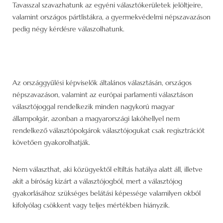
Tavasszal szavazhatunk az egyéni választókerületek jelöltjeire,
valamint országos pártlistákra, a gyermekvédelmi népszavazáson
pedig négy kérdésre válaszolhatunk.
Az országgyűlési képviselők általános választásán, országos
népszavazáson, valamint az európai parlamenti választáson
választójoggal rendelkezik minden nagykorú magyar
állampolgár, azonban a magyarországi lakóhellyel nem
rendelkező választópolgárok választójogukat csak regisztrációt
követően gyakorolhatják.
Nem választhat, aki közügyektől eltiltás hatálya alatt áll, illetve
akit a bíróság kizárt a választójogból, mert a választójog
gyakorlásához szükséges belátási képessége valamilyen okból
kifolyólag csökkent vagy teljes mértékben hiányzik.