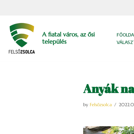
Skip
to
content
A fiatal város, az ősi
FŐOLDA
település
VÁLASZ
Anyák nap
by
Felsőzsolca
2022.04