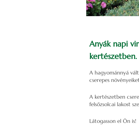
Anyák napi vir
kertészetben.
A hagyománnyá vált 
cserepes növényeiket
A kertészetben cser
felsőzsolcai lakost sz
Látogasson el Ön is!