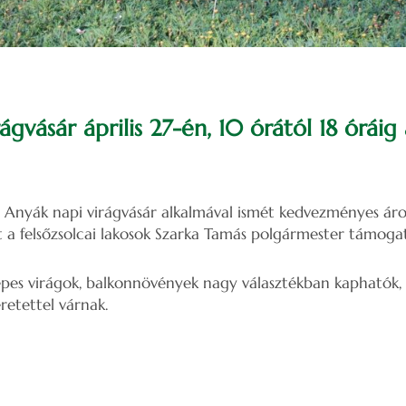
ágvásár április 27-én, 10 órától 18 óráig
Anyák napi virágvásár alkalmával ismét kedvezményes áro
 a felsőzsolcai lakosok Szarka Tamás polgármester támogat
epes virágok, balkonnövények nagy választékban kaphatók,
eretettel várnak.