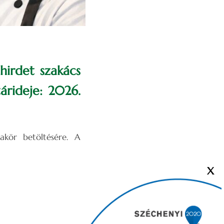
hirdet szakács
árideje: 2026.
akör betöltésére. A
X