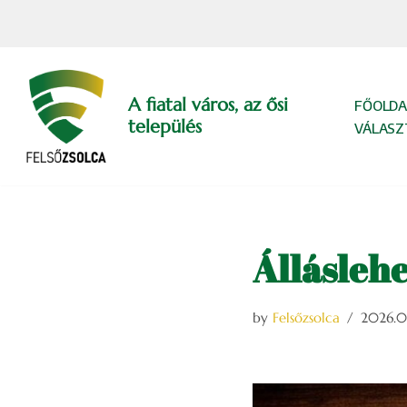
Skip
to
content
A fiatal város, az ősi
FŐOLDA
település
VÁLASZ
Álláslehe
by
Felsőzsolca
2026.03