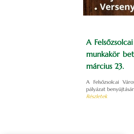
A Felsőzsolca
munkakör betö
március 23.
A Felsőzsolcai Vár
pályázat benyújtásán
Részletek