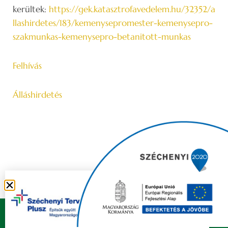
kerültek:
https://gek.katasztrofavedelem.hu/32352/a
llashirdetes/183/kemenysepromester-kemenysepro-
szakmunkas-kemenysepro-betanitott-munkas
Felhívás
Álláshirdetés
Copyright © 2021 FELSŐZSOLCA ÖNKORMÁNYZAT |
Készítette
Ju-Ditta Webdesign