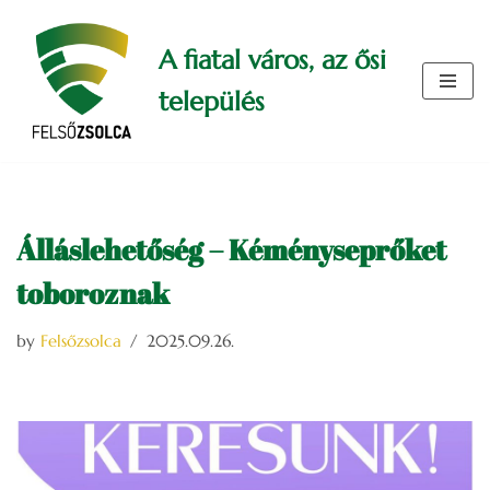
A fiatal város, az ősi
Skip
to
település
content
Álláslehetőség – Kéményseprőket
toboroznak
by
Felsőzsolca
2025.09.26.