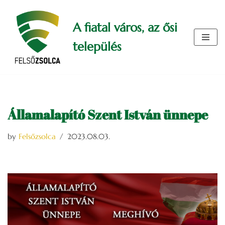
A fiatal város, az ősi
Skip
to
település
content
Államalapító Szent István ünnepe
by
Felsőzsolca
2023.08.03.