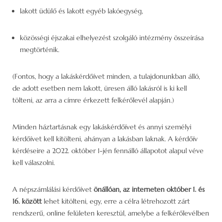
lakott üdülő és lakott egyéb lakóegység,
közösségi éjszakai elhelyezést szolgáló intézmény összeírása
megtörténik.
(Fontos, hogy a lakáskérdőívet minden, a tulajdonunkban álló,
de adott esetben nem lakott, üresen álló lakásról is ki kell
tölteni, az arra a címre érkezett felkérőlevél alapján.)
Minden háztartásnak egy lakáskérdőívet és annyi személyi
kérdőívet kell kitölteni, ahányan a lakásban laknak. A kérdőív
kérdéseire a 2022. október 1-jén fennálló állapotot alapul véve
kell válaszolni.
A népszámlálási kérdőívet
önállóan, az interneten
október 1. és
16. között
lehet kitölteni, egy, erre a célra létrehozott zárt
rendszerű, online felületen keresztül, amelybe a felkérőlevélben