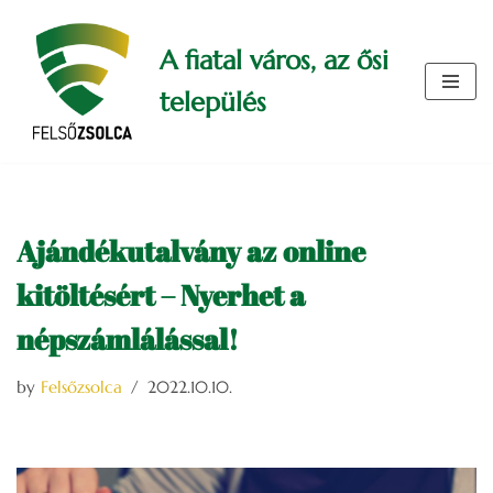
A fiatal város, az ősi
Skip
to
település
content
Ajándékutalvány az online
kitöltésért – Nyerhet a
népszámlálással!
by
Felsőzsolca
2022.10.10.