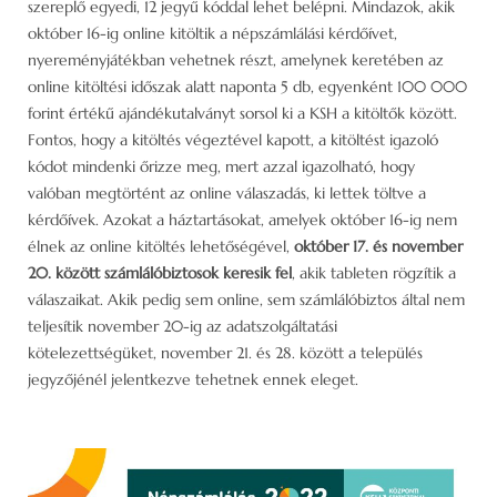
szereplő egyedi, 12 jegyű kóddal lehet belépni. Mindazok, akik
október 16-ig online kitöltik a népszámlálási kérdőívet,
nyereményjátékban vehetnek részt, amelynek keretében az
online kitöltési időszak alatt naponta 5 db, egyenként 100 000
forint értékű ajándékutalványt sorsol ki a KSH a kitöltők között.
Fontos, hogy a kitöltés végeztével kapott, a kitöltést igazoló
kódot mindenki őrizze meg, mert azzal igazolható, hogy
valóban megtörtént az online válaszadás, ki lettek töltve a
kérdőívek. Azokat a háztartásokat, amelyek október 16-ig nem
élnek az online kitöltés lehetőségével,
október 17. és november
20. között számlálóbiztosok keresik fel
, akik tableten rögzítik a
válaszaikat. Akik pedig sem online, sem számlálóbiztos által nem
teljesítik november 20-ig az adatszolgáltatási
kötelezettségüket, november 21. és 28. között a település
jegyzőjénél jelentkezve tehetnek ennek eleget.