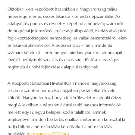
Október 1-jén kezdődött hazánkban a Magyarország teljes
népességére és az összes lakására kiterjedő népszámlálás. Az
adatgyűjtés pontos és részletes képet ad a népesség számáról,
demográfiai jellemzőiről, egészségi állapotáról, iskolázottságáról,
foglalkoztatottságáról, nemzetiségi és vallási összetételéről, élet-
és lakáskörülményeiről. A népszámlálás – mely mindenki
számára kötelező – eredményei mindannyiunk mindennapjait,
jövőjét befolyásoló szociális és gazdasági döntések, országos,
regionális és helyi fejlesztések alapjául szolgálnak.
A Központi Statisztikai Hivatal (KSH) minden magyarországi
lakcímre szeptember utolsó napjaiban postai felkérőlevelet
küldött. Nagyon fontos, hogy a felkérőlevelet mindenki őrizze
meg! A levélben a népszámlálásról szóló hasznos információk
mellett egy 12 jegyű belépési kód is található, aminek
segítségével minden háztartás önállóan, interneten keresztül ki
tudja tölteni a népszámlálási kérdőíveket a népszámlálás
honlapján (
nepszamlalas2022.hu
).