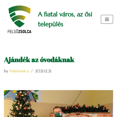
A fiatal város, az ősi
Skip
to
település
content
Ajándék az óvodáknak
by
Felsőzsolca
2021.12.21.