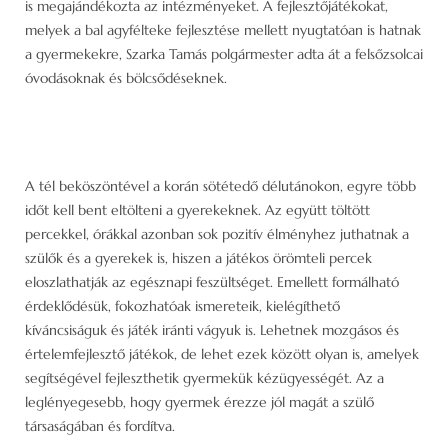
is megajándékozta az intézményeket. A fejlesztőjátékokat,
melyek a bal agyfélteke fejlesztése mellett nyugtatóan is hatnak
a gyermekekre, Szarka Tamás polgármester adta át a felsőzsolcai
óvodásoknak és bölcsődéseknek.
A tél beköszöntével a korán sötétedő délutánokon, egyre több
időt kell bent eltölteni a gyerekeknek. Az együtt töltött
percekkel, órákkal azonban sok pozitív élményhez juthatnak a
szülők és a gyerekek is, hiszen a játékos örömteli percek
eloszlathatják az egésznapi feszültséget. Emellett formálható
érdeklődésük, fokozhatóak ismereteik, kielégíthető
kíváncsiságuk és játék iránti vágyuk is. Lehetnek mozgásos és
értelemfejlesztő játékok, de lehet ezek között olyan is, amelyek
segítségével fejleszthetik gyermekük kézügyességét. Az a
leglényegesebb, hogy gyermek érezze jól magát a szülő
társaságában és fordítva.