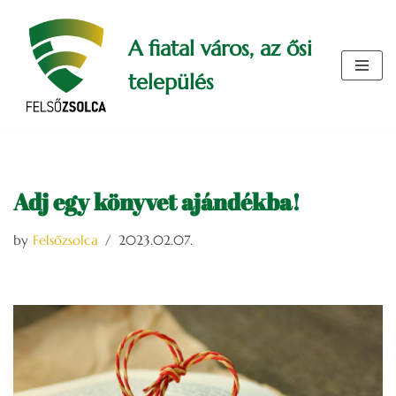
A fiatal város, az ősi
Skip
to
település
content
Adj egy könyvet ajándékba!
by
Felsőzsolca
2023.02.07.