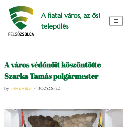
A fiatal város, az ősi
Skip
to
település
content
A város védőnőit köszöntötte
Szarka Tamás polgármester
by
Felsőzsolca
2025.06.22.