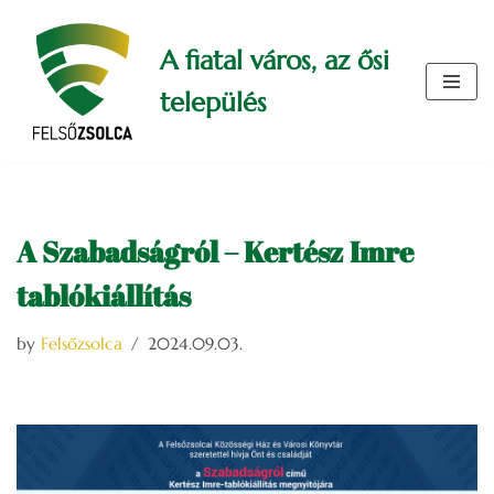
A fiatal város, az ősi
Skip
to
település
content
A Szabadságról – Kertész Imre
tablókiállítás
by
Felsőzsolca
2024.09.03.