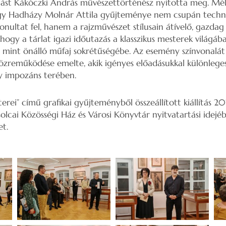
lítást Kákóczki András művészettörténész nyitotta meg. Mé
gy Hadházy Molnár Attila gyűjteménye nem csupán techn
onultat fel, hanem a rajzművészet stílusain átívelő, gazdag 
hogy a tárlat igazi időutazás a klasszikus mesterek világába
z, mint önálló műfaj sokrétűségébe. Az esemény színvonalá
özreműködése emelte, akik igényes előadásukkal különlege
y impozáns terében.
erei” című grafikai gyűjteményből összeállított kiállítás 2
olcai Közösségi Ház és Városi Könyvtár nyitvatartási idejéb
et.