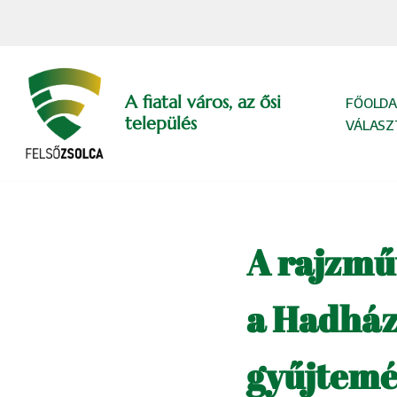
Skip
to
content
A fiatal város, az ősi
FŐOLDA
település
VÁLASZ
A rajzmű
a Hadházy
gyűjtemén