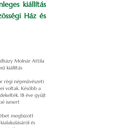
eges kiállítás
zösségi Ház és
adházy Molnár Attila
ű kiállítás
ör régi népművészeti
ei voltak. Később a
dekelték. 18 éve gyűjt
bé ismert
sébet megbízott
ialakulásáról és