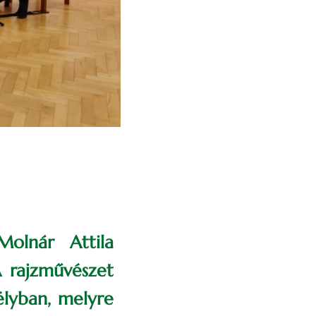
olnár Attila
A rajzművészet
télyban, melyre