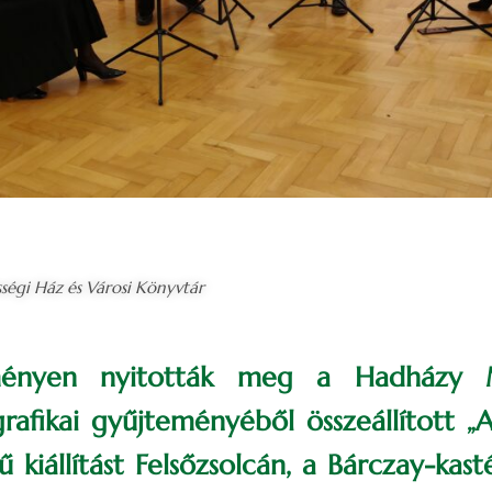
sségi Ház és Városi Könyvtár
ényen nyitották meg a Hadházy M
rafikai gyűjteményéből összeállított „
 kiállítást Felsőzsolcán, a Bárczay-kas