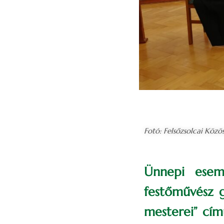
Fotó: Felsőzsolcai Közö
Ünnepi esem
festőművész g
mesterei” című