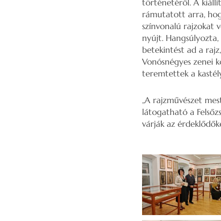
történetéről. A kiál
rámutatott arra, ho
színvonalú rajzokat v
nyújt. Hangsúlyozta, 
betekintést ad a raj
Vonósnégyes zenei k
teremtettek a kastél
„A rajzművészet mest
látogatható a Felsőzs
várják az érdeklődők