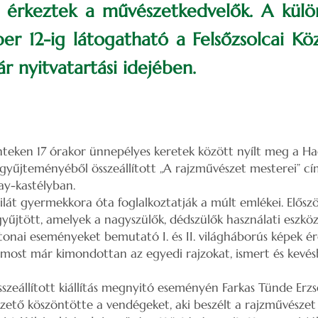
érkeztek a művészetkedvelők. A különl
r 12-ig látogatható a Felsőzsolcai Kö
r nyitvatartási idejében.
teken 17 órakor ünnepélyes keretek között nyílt meg a H
gyűjteményéből összeállított „A rajzművészet mesterei” cím
ay-kastélyban.
át gyermekkora óta foglalkoztatják a múlt emlékei. Elősz
gyűjtött, amelyek a nagyszülők, dédszülők használati eszköz
atonai eseményeket bemutató I. és II. világháborús képek ér
t, most már kimondottan az egyedi rajzokat, ismert és kevés
zeállított kiállítás megnyitó eseményén Farkas Tünde Erz
zető köszöntötte a vendégeket, aki beszélt a rajzművészet k