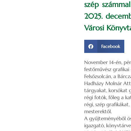
szép számmal 
2025. decembe
Városi Könyvtá
Facebook
November 14-én, pén
festőművész grafikai 
Felsőzsolcán, a Bárcz
Hadházy Molnár Attil
tárgyakat, korsókat 
régi fotók, főleg a k
régi, szép grafikáka
mesterektől.
A gyűjteményéből öss
igazgató, könyvtárve