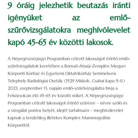
9 óráig jelezhetik beutazás iránti
igényüket az emlő-
szűrővizsgálatokra meghívólevelet
kapó 45-65 év közötti lakosok.
A Népegészségügyi Programban célzott lakosságot érintő emlő-
szűrővizsgálatok keretében a Borsod-Abaúj-Zemplén Megyei
Központi Kórház és Egyetemi Oktatókórház Semmelweis
Telephely Radiológiai Osztály (3529 Miskolc, Csabai kapu 9-11.)
2023. szeptember 13. napján emlő-szűrővizsgálatra hívja a
Felsőzsolcán élő 45-65 év közötti nőket. A Népegészségügyi
Programban célzott lakosságot érintő szűrésre – névre szóló és
a vizsgálat pontos helyét, idejét tartalmazó – meghívólevelet
kapnak a területileg illetékes Komplex Mammográfiás
Központtól.