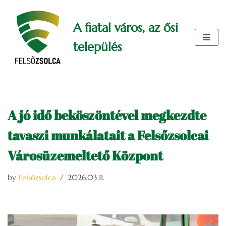
A fiatal város, az ősi
Skip
to
település
content
A jó idő beköszöntével megkezdte
tavaszi munkálatait a Felsőzsolcai
Városüzemeltető Központ
by
Felsőzsolca
2026.03.11.