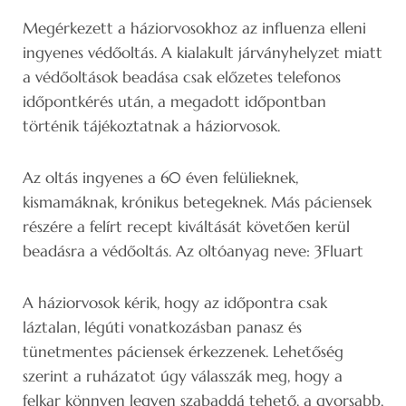
Megérkezett a háziorvosokhoz az influenza elleni
ingyenes védőoltás. A kialakult járványhelyzet miatt
a védőoltások beadása csak előzetes telefonos
időpontkérés után, a megadott időpontban
történik tájékoztatnak a háziorvosok.
Az oltás ingyenes a 60 éven felülieknek,
kismamáknak, krónikus betegeknek. Más páciensek
részére a felírt recept kiváltását követően kerül
beadásra a védőoltás. Az oltóanyag neve: 3Fluart
A háziorvosok kérik, hogy az időpontra csak
láztalan, légúti vonatkozásban panasz és
tünetmentes páciensek érkezzenek. Lehetőség
szerint a ruházatot úgy válasszák meg, hogy a
felkar könnyen legyen szabaddá tehető, a gyorsabb,