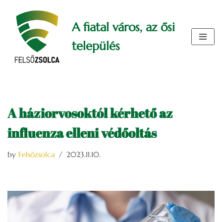
A fiatal város, az ősi
Skip
to
település
content
A háziorvosoktól kérhető az
influenza elleni védőoltás
by
Felsőzsolca
2023.11.10.