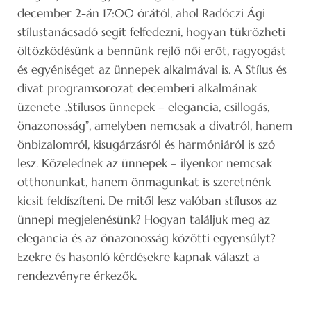
december 2-án 17:00 órától, ahol Radóczi Ági
stílustanácsadó segít felfedezni, hogyan tükrözheti
öltözködésünk a bennünk rejlő női erőt, ragyogást
és egyéniséget az ünnepek alkalmával is. A Stílus és
divat programsorozat decemberi alkalmának
üzenete „Stílusos ünnepek – elegancia, csillogás,
önazonosság”, amelyben nemcsak a divatról, hanem
önbizalomról, kisugárzásról és harmóniáról is szó
lesz. Közelednek az ünnepek – ilyenkor nemcsak
otthonunkat, hanem önmagunkat is szeretnénk
kicsit feldíszíteni. De mitől lesz valóban stílusos az
ünnepi megjelenésünk? Hogyan találjuk meg az
elegancia és az önazonosság közötti egyensúlyt?
Ezekre és hasonló kérdésekre kapnak választ a
rendezvényre érkezők.