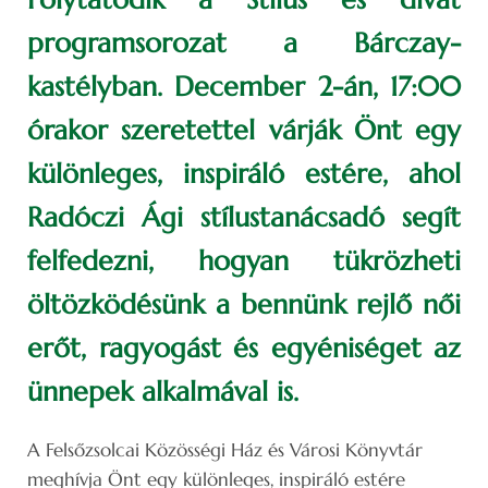
programsorozat a Bárczay-
kastélyban. December 2-án, 17:00
órakor szeretettel várják Önt egy
különleges, inspiráló estére, ahol
Radóczi Ági stílustanácsadó segít
felfedezni, hogyan tükrözheti
öltözködésünk a bennünk rejlő női
erőt, ragyogást és egyéniséget az
ünnepek alkalmával is.
A Felsőzsolcai Közösségi Ház és Városi Könyvtár
meghívja Önt egy különleges, inspiráló estére