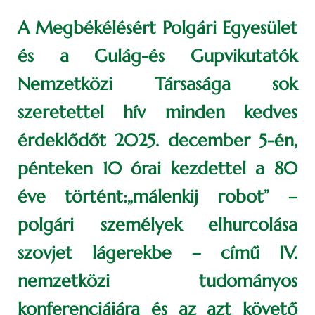
A Megbékélésért Polgári Egyesület
és a Gulág-és Gupvikutatók
Nemzetközi Társasága sok
szeretettel hív minden kedves
érdeklődőt 2025. december 5-én,
pénteken 10 órai kezdettel a 80
éve történt:„málenkij robot” –
polgári személyek elhurcolása
szovjet lágerekbe – című IV.
nemzetközi tudományos
konferenciájára és az azt követő