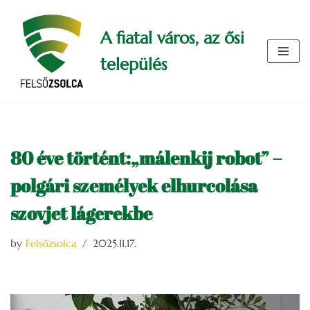
A fiatal város, az ősi
Skip
to
település
content
80 éve történt:„málenkij robot” –
polgári személyek elhurcolása
szovjet lágerekbe
by
Felsőzsolca
2025.11.17.