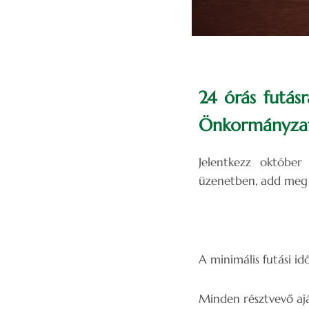
24 órás futás
Önkormányzata
Jelentkezz októbe
üzenetben, add meg a
A minimális futási idő
Minden résztvevő aj