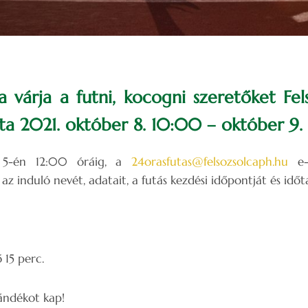
ra várja a futni, kocogni szeretőket Fel
 2021. október 8. 10:00 – október 9. 
r 5-én 12:00 óráig, a
24orasfutas@felsozsolcaph.hu
e-m
z induló nevét, adatait, a futás kezdési időpontját és időt
 15 perc.
ándékot kap!