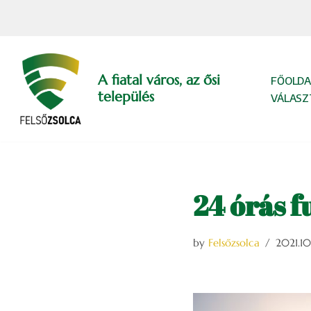
Skip
to
content
A fiatal város, az ősi
FŐOLDA
település
VÁLASZ
24 órás f
by
Felsőzsolca
2021.10