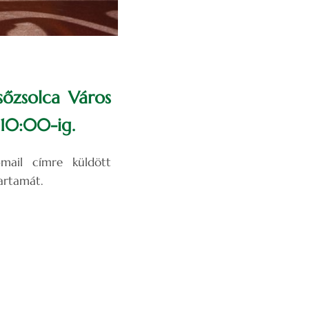
sőzsolca Város
10:00-ig.
ail címre küldött
artamát.