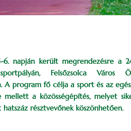
-6. napján került megrendezésre a 24
i sportpályán, Felsőzsolca Város Ö
. A program fő célja a sport és az eg
e mellett a közösségépítés, melyet sike
t hatszáz résztvevőnek köszönhetően.