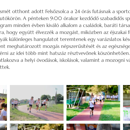
smét otthont adott Felsőzsolca a 24 órás futásnak a spo
n futókörön. A pénteken 9:00 órakor kezdődő szabadidős s
ogram minden évben kiváló alkalom a családok, baráti társ
a, hogy együtt élvezzék a mozgást, miközben az éjszakai f
klyák különleges hangulatot teremtenek egy varázslatos kés
ént meghatározott mozgás népszerűsítését és az egészsége
elérni az idei több mint hatszáz résztvevőnek köszönhetően
lakozva a helyi óvodások, iskolások, valamint a mozogni vá
ttek.