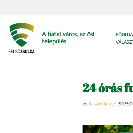
Skip
to
content
A fiatal város, az ősi
FŐOLDA
település
VÁLASZ
24 órás f
by
Felsőzsolca
2025.0