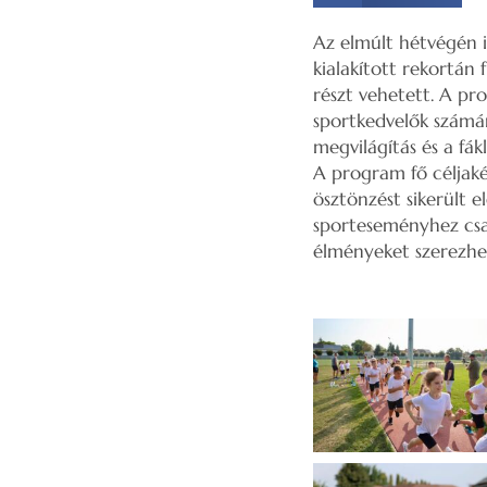
Az elmúlt hétvégén i
kialakított rekortá
részt vehetett. A pr
sportkedvelők számár
megvilágítás és a fá
A program fő céljak
ösztönzést sikerült 
sporteseményhez csat
élményeket szerezhe