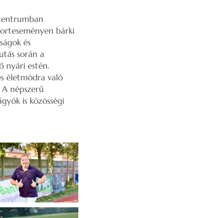
rtcentrumban
porteseményen bárki
aságok és
utás során a
ő nyári estén.
s életmódra való
. A népszerű
gyók is közösségi