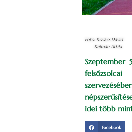
Fotó: Kovács Dávid
Kálmán Attila
Szeptember 5
felsőzsolca
szervezésében
népszerűsítés
idei több min
Facebook