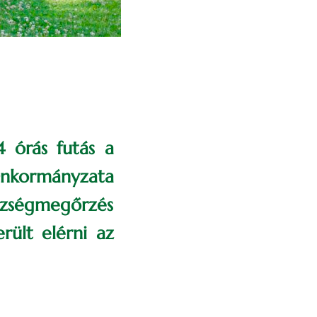
 órás futás a
nkormányzata
észségmegőrzés
rült elérni az