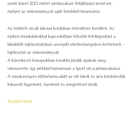
során közel 200 méter járdaszakasz felújítására kerül sor,
melyet az önkormányzat saját forrásból finanszíroz.
Az érintett utcák lakosai korábban értesítésre kerültek. Az
építési munkálatokkal kapcsolatban bővebb felvilágosítást a
kiküldött tájékoztatóban szereplő elérhetőségeken kérhetnek –
tájékoztat az önkormányzat.
A következő hónapokban további járdák újulnak meg
városszerte, így például hamarosan a Sport utca járdaszakasza.
A munkavégzés időtartama alatt az ott lakók és arra közlekedők
fokozott figyelmét, türelmét és megértését kérik.
Korábbi hírek