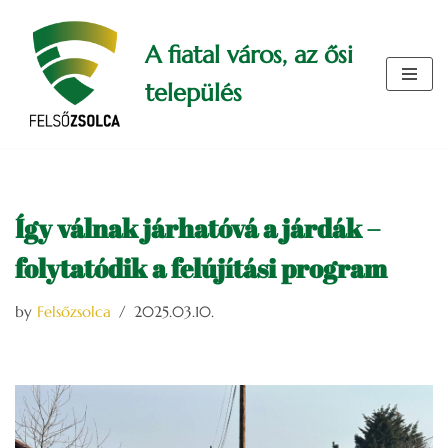
A fiatal város, az ősi
Skip
to
település
content
Így válnak járhatóvá a járdák –
folytatódik a felújítási program
by
Felsőzsolca
2025.03.10.